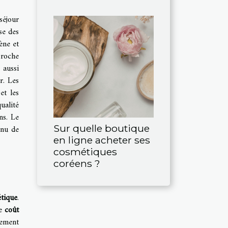
séjour
se des
ène et
proche
 aussi
r. Les
et les
ualité
ns. Le
Sur quelle boutique
enu de
en ligne acheter ses
cosmétiques
coréens ?
étique
.
le
coût
gement