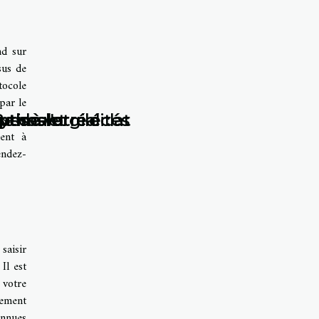
nd sur
sus de
tocole
par le
ise au
?
s à l'argile
e de votre éclat
ythes et réalités
optimale
ment à
endez-
saisir
Il est
 votre
tement
onnues