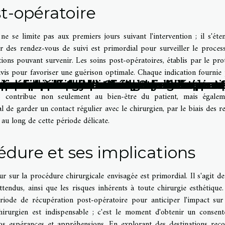
st-opératoire
e se limite pas aux premiers jours suivant l'intervention ; il s'éte
er des rendez-vous de suivi est primordial pour surveiller le proces
ions pouvant survenir. Les soins post-opératoires, établis par le pro
vis pour favoriser une guérison optimale. Chaque indication fournie 
stion de la douleur ou le port de vêtements de contention doit être pr
ses cosmétiques coréens ?
ansforment-ils l'industrie cosmétique 
oposées à l'institut Ozaliya de Pessac
our sportifs utilisant la cryothérapie
ux explorez les bienfaits et méthodes
uvrez les bienfaits méconnus des masque
les compléments alimentaires au servic
ns les routines de soin quotidiennes - M
ction d'acide hyaluronique pour la peau
r revitaliser les cheveux fragiles
ur équipement de tatouage
 marin pour la santé et la beauté
s un tatouage pour une cicatrisation 
améliorer votre routine de soin de peau
ionnaire contre les douleurs chroniques
odermabrasion
us contribue non seulement au bien-être du patient, mais égale
ial de garder un contact régulier avec le chirurgien, par le biais des r
 au long de cette période délicate.
dure et ses implications
 sur la procédure chirurgicale envisagée est primordial. Il s'agit de 
attendus, ainsi que les risques inhérents à toute chirurgie esthétique. 
riode de récupération post-opératoire pour anticiper l'impact sur
hirurgien est indispensable ; c'est le moment d'obtenir un consen
os espérances et appréhensions. En explorant des destinations rec