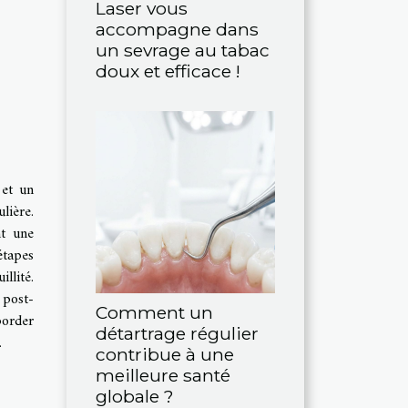
Laser vous
accompagne dans
un sevrage au tabac
doux et efficace !
 et un
lière.
nt une
étapes
llité.
 post-
Comment un
border
détartrage régulier
.
contribue à une
meilleure santé
globale ?