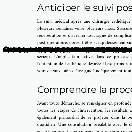
Anticiper le suivi po
Le suivi médical après une chirurgie esthétique n
plusieurs semaines voire plusieurs mois. S'assur
récupération et discerner tout signe de complicat
post-opératoire, doivent être scrupuleusement sui
praticien concernant le soin des cicatrices, la ge
Sur quelle boutique en ligne acheter 
Comment les parfums rechargeables tr
Épilation : 3 prestations différentes pr
Protocoles de récupération musculaire p
Massages faciaux pour un teint lumine
Les secrets d'une peau éclatante déco
Nutricosmétique et beauté de la peau 
Importance de la protection solaire da
Guide complet des bénéfices de l'inje
Comment choisir le bon shampooing pou
Guide complet pour choisir le meille
Découverte des bienfaits du collagène
Comment prendre soin de sa peau aprè
Comment utiliser l'huile de CBD pour 
La cryothérapie, un traitement révolut
Redécouvrez votre peau avec la micr
sérieux. L'implication active dans ce process
l'obtention de l'esthétique désirée. Il est primord
vous de suivi, afin d'être guidé adéquatement tout
Comprendre la procé
Avant toute démarche, se renseigner en profondeur
toutes les étapes de l'intervention, les résultats 
également primordial de se projeter dans la pé
quotidien. Une consultation préalable avec le c
éclairé en ayant une conversation ouverte sur v