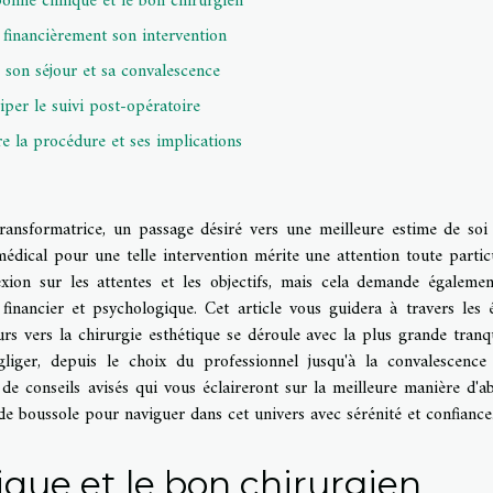
bonne clinique et le bon chirurgien
 financièrement son intervention
r son séjour et sa convalescence
iper le suivi post-opératoire
 la procédure et ses implications
transformatrice, un passage désiré vers une meilleure estime de soi
édical pour une telle intervention mérite une attention toute particu
xion sur les attentes et les objectifs, mais cela demande égaleme
 financier et psychologique. Cet article vous guidera à travers les 
rs vers la chirurgie esthétique se déroule avec la plus grande tranqui
liger, depuis le choix du professionnel jusqu'à la convalescence
 de conseils avisés qui vous éclaireront sur la meilleure manière d'a
 de boussole pour naviguer dans cet univers avec sérénité et confiance
ique et le bon chirurgien