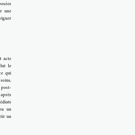
osées
ar une
viguer
t acte
lut le
ce qui
soins,
 post-
 après
édiats
 ou un
tir un