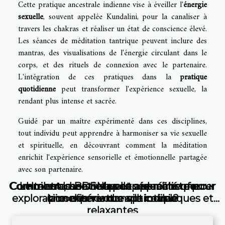
Cette pratique ancestrale indienne vise à éveiller l'
énergie
sexuelle
, souvent appelée Kundalini, pour la canaliser à
travers les chakras et réaliser un état de conscience élevé.
Les séances de méditation tantrique peuvent inclure des
mantras, des visualisations de l'énergie circulant dans le
corps, et des rituels de connexion avec le partenaire.
L'intégration de ces pratiques dans la
pratique
quotidienne
peut transformer l'expérience sexuelle, la
rendant plus intense et sacrée.
Guidé par un maître expérimenté dans ces disciplines,
tout individu peut apprendre à harmoniser sa vie sexuelle
et spirituelle, en découvrant comment la méditation
enrichit l'expérience sensorielle et émotionnelle partagée
avec son partenaire.
Comment le BDSM peut aider à renforcer
Comment choisir sa poupée réaliste pour
Le tantra, une nouvelle approche pour
Huiles essentielles et sexualité une
exploration des vertus aphrodisiaques et
une expérience optimale ?
la confiance dans le couple
pimenter votre vie intime
relaxantes